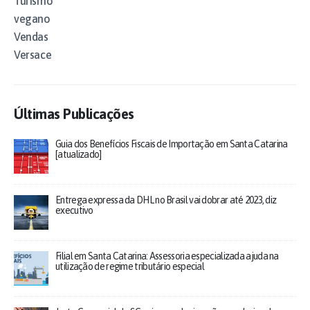
Turismo
vegano
Vendas
Versace
Últimas Publicações
Guia dos Benefícios Fiscais de Importação em Santa Catarina
[atualizado]
Entrega expressa da DHL no Brasil vai dobrar até 2023, diz
executivo
Filial em Santa Catarina: Assessoria especializada ajuda na
utilização de regime tributário especial