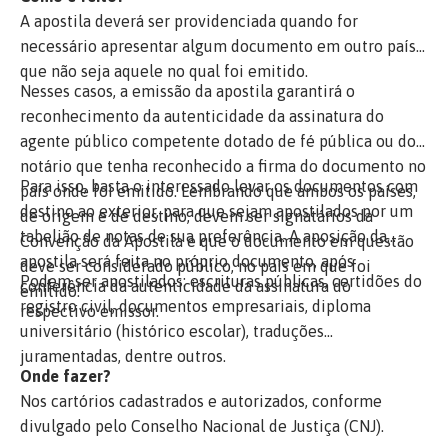
A apostila deverá ser providenciada quando for
necessário apresentar algum documento em outro país
que não seja aquele no qual foi emitido.
Nesses casos, a emissão da apostila garantirá o
reconhecimento da autenticidade da assinatura do
agente público competente dotado de fé pública ou do
notário que tenha reconhecido a firma do documento no
Para isso, basta o interessado levar os documentos com
país onde foi emitido. Lembrando que ambos os países,
destino ao exterior, para que sejam apostilados por um
de origem e de destino, devem ser signatários da
tabelião de notas de sua preferência. A aposição da
Convenção da Apostila e que o documento em questão
apostila será feita no próprio documento, após
deve ser considerado público, no país em que foi
Podem ser apostilados: escrituras públicas, certidões do
conferência da autenticidade da assinatura do
emitido.
registro civil, documentos empresariais, diploma
respectivo emissor.
universitário (histórico escolar), traduções
juramentadas, dentre outros.
Onde fazer?
Nos cartórios cadastrados e autorizados, conforme
divulgado pelo Conselho Nacional de Justiça (CNJ).