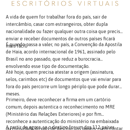
A vida de quem for trabalhar fora do país, sair de
intercâmbio, casar com estrangeiros, obter dupla
nacionalidade ou fazer qualquer outra coisa que precise
enviar e receber documentos de outros países ficará
É quando passa a valer, no país, a Convenção da Apostila
mais fácil.
de Haia, acordo internacional de 1961, assinado pelo
Brasil no ano passado, que reduz a burocracia
envolvendo esse tipo de documentação.
Até hoje, quem precisa atestar a origem (assinatura,
selos, carimbos etc) de documentos que vai enviar para
fora do país percorre um longo périplo que pode durar
meses.
Primeiro, deve reconhecer a firma em um cartório
comum, depois autentica o reconhecimento no MRE
(Ministério das Relações Exteriores) e por fim
reconhece a autenticação do ministério na embaixada
A partir de agora, se o destino for um dos 112 países
ou consulado do país de destino dos papéis –sem contar