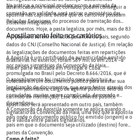
Na prática, a principal mudança com a entrada da
autenticados no interior, contudo, podem conseguir a
comissão em validade, será retirar o ministério das
apostila nas capitais, desde que os cartórios possuam
Relações Exteriores do processo de tramitação dos
sistemas integrados.
documentos. Hoje, a pasta legaliza, por mês, mais de 83
Apostilamento feito nos cartórios
mil papeis a serem enviados para fora do país, segundo
dados do CNJ (Conselho Nacional de Justiça). Em relação
às legalizações de documentos feitas em repartições
A Apostila é um certificado de autenticidade emitido
brasileiras no exterior, foram 569 mil só em 2014 –a
por países signatários da Convenção da Haia,
maior parte realizada em Portugal e Cuba.
promulgada no Brasil pelo Decreto 8.666/2016, que é
O apostilamento foi instituído para substituir a
colocada em um documento público para atestar sua
legalização de documentos, que eram feitos através dos
origem (assinatura, cargo de agente público, selo ou
consulados, muitas vezes complicado, demorado e
carimbo de instituição). Esse documento público
dispendioso.
apostilado será apresentado em outro país, também
A Convenção da Apostila somente se aplica quando o
signatário da Convenção da Haia, uma vez que a apostila
país onde o documento público foi emitido (origem) e o
só é válida entre países signatários.
país em que o documento seja utilizado (destino) forem
partes da Convenção.
Como é feito?