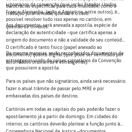
signatários da convenção (que inclui Estados Unidos,
burocracias específicas para cada finalidade, como a
França, Alemanha, Japão e Argentina, entre outros), é
tradução juramentada, quando é o caso.
possível resolver tudo isso apenas no cartório, em
Aos documentos, será anexada a apostila, espécie de
questão de minutos.
declaração de autenticidade –que certifica apenas a
origem do documento e não a validade de seu conteúdo.
O certificado é tanto físico (papel anexado ao
Da mesma maneira, serão reconhecidos documentos de
documento) quanto digital (que pode ser verificado por
estrangeiros vindo de países signatários da Convenção
autoridades brasileiras e estrangeiras).
que possuírem a apostila.
Para os países que não signatários, ainda será necessário
fazer o atual trâmite de passar pelo MRE e por
embaixadas dos países de destino.
Cartórios em todas as capitais do país poderão fazer o
apostilamento já a partir de domingo. Em cidades do
interior, os cartórios deverão pleitear a função junto à
Corregedoria Nacional de Justiça –documentos