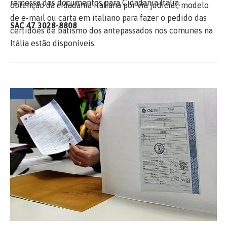
remessa dos documentos para Cidadania Italia.
obtenção da cidadania italiana por via judicial, modelo
de e-mail ou carta em italiano para fazer o pedido das
SAC 47 3028-8808
certidões de batismo dos antepassados nos comunes na
Itália estão disponíveis.