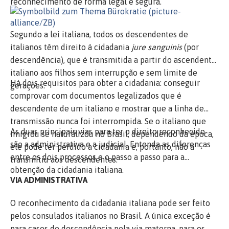
reconhecimento de forma legal e segura.
York State Bar Association(“Ordem dos Advogados” do
brasileiros sobre como adquirir a residência permanente
Estado de Nova Iorque). Além disso, o Escritório foi
nos EUA, mais popularmente conhecida como "Green
classificado como um dos 25 principais escritórios de
Segundo a lei italiana, todos os descendentes de
Card", através do programa de visto EB-5.
advocacia nesse tipo de prática legal.
italianos têm direito à cidadania
jure sanguinis
(por
descendência), que é transmitida a partir do ascendente
italiano aos filhos sem interrupção e sem limite de
Há dois requisitos para obter a cidadania: conseguir
gerações.
comprovar com documentos legalizados que é
descendente de um italiano e mostrar que a linha de
transmissão nunca foi interrompida. Se o italiano que
As duas principais vias para ter o direito reconhecido
imigrou se naturalizou no Brasil, dependendo da época,
são a administrativa e a judicial. Entenda as diferenças
ele pode ter perdido a cidadania e, portanto, não a
entre os dois processos e o passo a passo para a
transmitiu aos descendentes.
obtenção da cidadania italiana.
VIA ADMINISTRATIVA
O reconhecimento da cidadania italiana pode ser feito
pelos consulados italianos no Brasil. A única exceção é
para casos de descendência pela via materna, para os