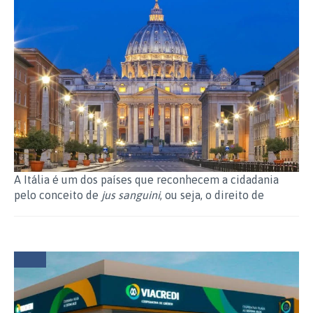
Consulado Italiano que atende
ao seu Estado
A Itália é um dos países que reconhecem a cidadania
pelo conceito de
jus sanguini
, ou seja, o direito de
sangue. Isso significa que brasileiros que tenham
descendência italiana podem requerer pela dupla-
cidadania independente se são filhos, netos, bisnetos ou
mesmo tataranetos de italianos.Para conseguir a dupla-
cidadania não há limite de gerações, no entanto, há
algumas questões de gênero. Caso os ascendentes
forem todos homens, não há problemas, mas, se for