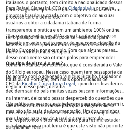
italianos, e portanto, tem direito a nacionalidade desses
Para Rafael Gianesini, CEO da
Cidadania4u
, primeira
países. A grande questão é que adquirir cidadania é um
empresa brasileira criada com o objetivo de auxiliar
processo caro e demorado.
usuários a obter a cidadania italiana de forma
transparente e prática e em um ambiente 100% online,
“Para empreender nos EUA como brasileiro é preciso
ter o passaporte europeu pode ser essencial para
investir um valor muito maior do que como cidadão da
aqueles que desejam abrir um negócio em outro país,
União Europeia, por exemplo. Fora que alguns países
mesmo fora da União Europeia.
desse continente são ótimos polos para empreender
Que tipo de visto é o meu?
como a Holanda, por exemplo, que é considerada o Vale
do Silício europeu. Nesse caso, quem tem passaporte da
De acordo com o advogado Vinícius Bicalho, fundador e
Itália ou de Portugal, tem mais oportunidades de
CEO da
Bicalho Consultoria Legal
, quando os brasileiros
negócio nesse país”, detalha.
decidem sair do país muitas vezes buscam informações
na internet, deixando passar despercebido questões que
“Na prática as pessoas estabelecem para onde querem ir,
são de extrema relevância para que a viagem não se
mas não vão atrás da documentação. Um dos caminhos
torne um pesadelo. Um dos assuntos mais complicados
mais fáceis para sair do Brasil é tirar o visto de
diz respeito aos vistos necessários para residir, estudar
estudante, mas o problema é que este visto não permite
ou trabalhar fora.