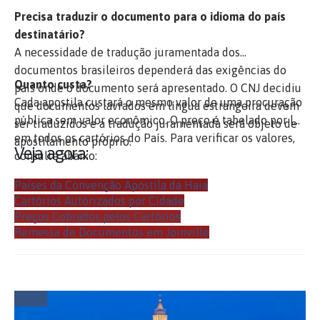
Precisa traduzir o documento para o idioma do país
destinatário?
A necessidade de tradução juramentada dos
documentos brasileiros dependerá das exigências do
Quanto custa?
país onde o documento será apresentado. O CNJ decidiu
Cada apostila custará o mesmo valor de uma procuração
que documentos lavrados em língua estrangeira devem
pública sem valor econômico. O preço é tabelado por lei
ser traduzidos e a tradução juramentada será objeto de
em todos os cartórios do País. Para verificar os valores,
apostilamento próprio.
Veja agora:
consulte abaixo:
Países da Convenção Apostila da Haia
Cartórios Autorizados por Cidade
Preços Cobrados pelos Cartórios
Remessa de Documentos em Joinville