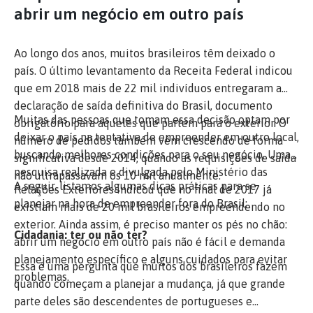
abrir um negócio em outro país
Ao longo dos anos, muitos brasileiros têm deixado o
país. O último levantamento da Receita Federal indicou
que em 2018 mais de 22 mil indivíduos entregaram a
declaração de saída definitiva do Brasil, documento
Muitas das pessoas que tomam essa decisão optam por
obrigatório para aqueles que partem para o exterior. O
deixar o país na tentativa de empreender em outro local,
número de pedidos também vêm crescendo de forma
buscando melhores condições para o seu negócio. Uma
significativa desde 2014, quando as requisições de saída
pesquisa realizada e divulgada pelo Ministério das
não ultrapassavam os 10 mil anualmente.
A seguir, listamos algumas dicas práticas para se
Relações Exteriores indicou que no final de 2017 já
planejar na hora de empreender fora do Brasil:
existiam mais de 20 mil brasileiros empreendendo no
exterior. Ainda assim, é preciso manter os pés no chão:
Cidadania: ter ou não ter?
abrir um negócio em outro país não é fácil e demanda
planejamento específico e alguns cuidados para evitar
Essa é uma pergunta que muitos dos brasileiros fazem
problemas.
quando começam a planejar a mudança, já que grande
parte deles são descendentes de portugueses e