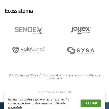
Ecossistema
®
© 2025 Âncora Offices
. Todos os direitos reservados. •
Política de
Privacidade
Performance Ad Republic
Nós usamos cookies e tecnologias semelhantes. Ao
FECHAR
continuar, você concorda com nossa
política de
CANAIS DE
privacidade
.