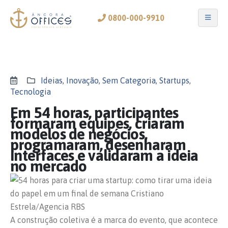
0800-000-9910
Ideias
,
Inovação
,
Sem Categoria
,
Startups
,
Tecnologia
Em 54 horas, participantes
formaram equipes, criaram
modelos de negócios,
programaram, desenharam
interfaces e validaram a ideia
no mercado
A construção coletiva é a marca do evento, que acontece