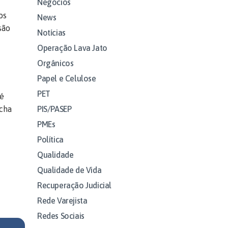
Negócios
os
News
são
Notícias
Operação Lava Jato
Orgânicos
Papel e Celulose
PET
 é
PIS/PASEP
echa
PMEs
Política
Qualidade
Qualidade de Vida
Recuperação Judicial
Rede Varejista
Redes Sociais