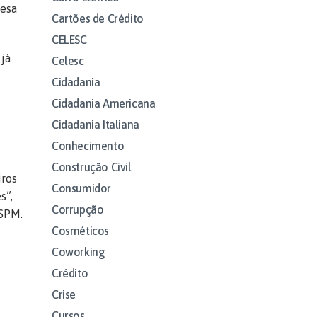
resa
Cartões de Crédito
CELESC
 já
Celesc
Cidadania
Cidadania Americana
Cidadania Italiana
Conhecimento
Construção Civil
iros
Consumidor
s”,
Corrupção
ESPM.
Cosméticos
Coworking
Crédito
Crise
Cursos