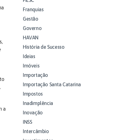
na
Franquias
Gestão
Governo
HAVAN
s,
História de Sucesso
e
Ideias
Imóveis
Importação
to
Importação Santa Catarina
,
Impostos
Inadimplência
m a
Inovação
INSS
Intercâmbio