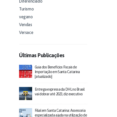
Diferenciado
Turismo
vegano
Vendas
Versace
Últimas Publicações
Guia dos Benefícios Fiscais de
Importação em Santa Catarina
[atualizado]
Entrega expressa da DHL no Brasil
vai dobrar até 2023, diz executivo
Filial em Santa Catarina: Assessoria
especializada ajuda na utilização de