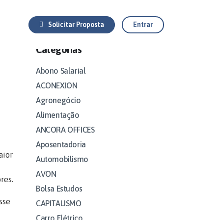
Solicitar Proposta
Entrar
Categorias
Abono Salarial
ACONEXION
Agronegócio
Alimentação
ANCORA OFFICES
Aposentadoria
aior
Automobilismo
AVON
res.
Bolsa Estudos
sse
CAPITALISMO
Carro Elétrico