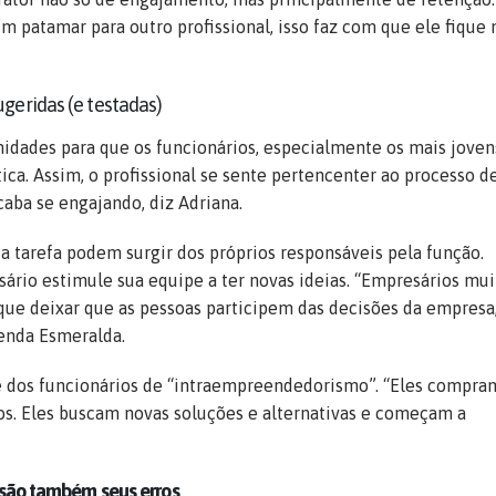
m patamar para outro profissional, isso faz com que ele fique 
ugeridas (e testadas)
idades para que os funcionários, especialmente os mais joven
tica. Assim, o profissional se sente pertencenter ao processo d
aba se engajando, diz Adriana.
a tarefa podem surgir dos próprios responsáveis pela função.
ário estimule sua equipe a ter novas ideias. “Empresários mui
que deixar que as pessoas participem das decisões da empresa
enda Esmeralda.
e dos funcionários de “intraempreendedorismo”. “Eles compra
os. Eles buscam novas soluções e alternativas e começam a
s são também seus erros