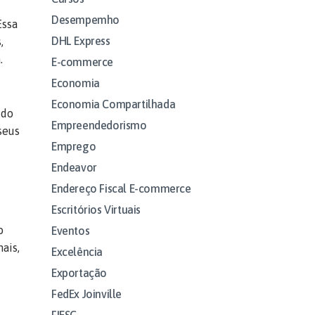
Desempemho
Essa
DHL Express
,
.
E-commerce
Economia
Economia Compartilhada
do
Empreendedorismo
seus
Emprego
Endeavor
Endereço Fiscal E-commerce
Escritórios Virtuais
o
Eventos
ais,
Excelência
Exportação
FedEx Joinville
FIESC