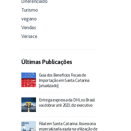
Diferenciado
Turismo
vegano
Vendas
Versace
Últimas Publicações
Guia dos Benefícios Fiscais de
Importação em Santa Catarina
[atualizado]
Entrega expressa da DHL no Brasil
vai dobrar até 2023, diz executivo
Filial em Santa Catarina: Assessoria
especializada ajuda na utilização de