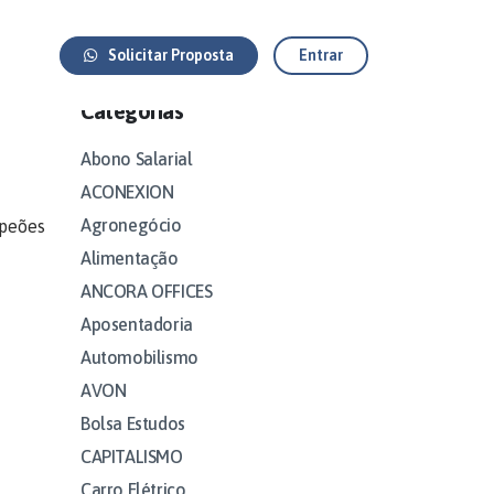
Solicitar Proposta
Entrar
Categorias
Abono Salarial
ACONEXION
Agronegócio
mpeões
Alimentação
ANCORA OFFICES
Aposentadoria
Automobilismo
AVON
Bolsa Estudos
CAPITALISMO
Carro Elétrico