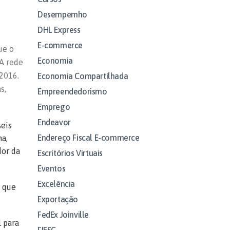
Desempemho
DHL Express
E-commerce
ue o
Economia
 A rede
 2016.
Economia Compartilhada
s,
Empreendedorismo
Emprego
Endeavor
seis
Endereço Fiscal E-commerce
na,
dor da
Escritórios Virtuais
Eventos
Excelência
e que
Exportação
FedEx Joinville
 para
FIESC