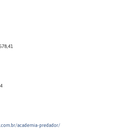
578,41
04
r.com.br/academia-predador/