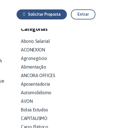
Solicitar Proposta
Entrar
Categorias
Abono Salarial
ACONEXION
Agronegócio
h
Alimentação
ANCORA OFFICES
que
Aposentadoria
Automobilismo
AVON
Bolsa Estudos
CAPITALISMO
Carro Elétrico