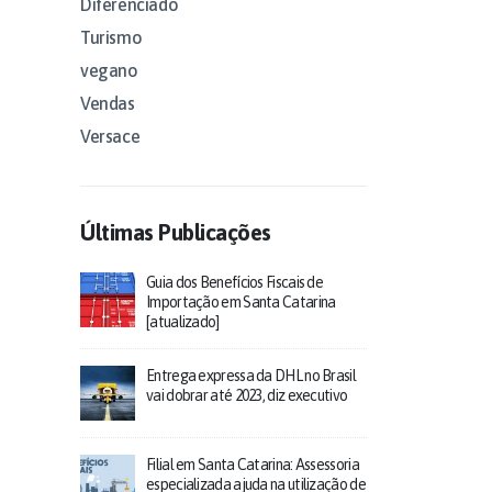
Diferenciado
Turismo
vegano
Vendas
Versace
Últimas Publicações
Guia dos Benefícios Fiscais de
Importação em Santa Catarina
[atualizado]
Entrega expressa da DHL no Brasil
vai dobrar até 2023, diz executivo
Filial em Santa Catarina: Assessoria
especializada ajuda na utilização de