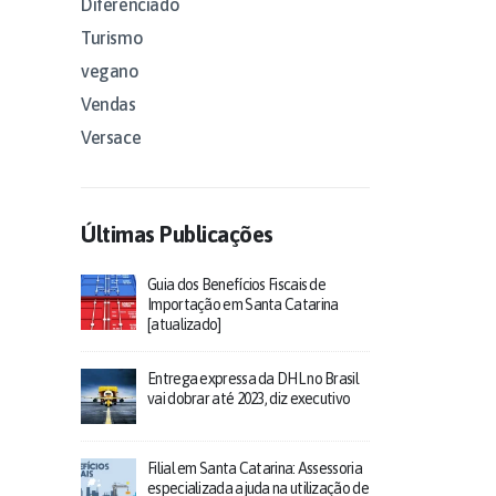
Diferenciado
Turismo
vegano
Vendas
Versace
Últimas Publicações
Guia dos Benefícios Fiscais de
Importação em Santa Catarina
[atualizado]
Entrega expressa da DHL no Brasil
vai dobrar até 2023, diz executivo
Filial em Santa Catarina: Assessoria
especializada ajuda na utilização de