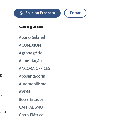
Solicitar Proposta
Entrar
Categorias
Abono Salarial
ACONEXION
Agronegócio
Alimentação
ANCORA OFFICES
:
Aposentadoria
Automobilismo
AVON
p,
Bolsa Estudos
CAPITALISMO
sará
Carro Elétrico