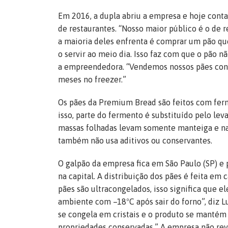
Em 2016, a dupla abriu a empresa e hoje conta
de restaurantes. “Nosso maior público é o de 
a maioria deles enfrenta é comprar um pão qu
o servir ao meio dia. Isso faz com que o pão n
a empreendedora. “Vendemos nossos pães cong
meses no freezer.”
Os pães da Premium Bread são feitos com ferm
isso, parte do fermento é substituído pelo lev
massas folhadas levam somente manteiga e na
também não usa aditivos ou conservantes.
O galpão da empresa fica em São Paulo (SP) e
na capital. A distribuição dos pães é feita em 
pães são ultracongelados, isso significa que e
ambiente com –18ºC após sair do forno”, diz Lu
se congela em cristais e o produto se mantém
propriedades conservadas.” A empresa não rev