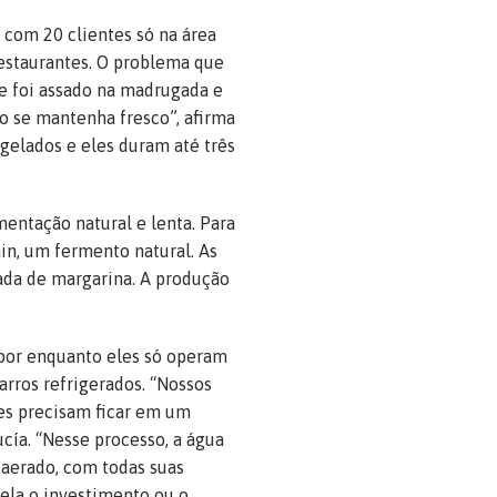
 com 20 clientes só na área
restaurantes. O problema que
e foi assado na madrugada e
ão se mantenha fresco”, afirma
elados e eles duram até três
entação natural e lenta. Para
ain, um fermento natural. As
da de margarina. A produção
 por enquanto eles só operam
carros refrigerados. “Nossos
les precisam ficar em um
cía. “Nesse processo, a água
 aerado, com todas suas
ela o investimento ou o