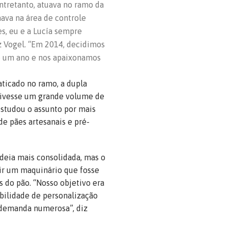
ntretanto, atuava no ramo da
ava na área de controle
s, eu e a Lucía sempre
z Vogel. “Em 2014, decidimos
de um ano e nos apaixonamos
aticado no ramo, a dupla
 tivesse um grande volume de
estudou o assunto por mais
e pães artesanais e pré-
deia mais consolidada, mas o
nir um maquinário que fosse
s do pão. “Nosso objetivo era
ibilidade de personalização
 demanda numerosa”, diz