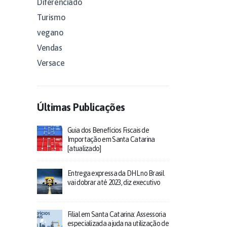
Diferenciado
Turismo
vegano
Vendas
Versace
Últimas Publicações
Guia dos Benefícios Fiscais de
Importação em Santa Catarina
[atualizado]
Entrega expressa da DHL no Brasil
vai dobrar até 2023, diz executivo
Filial em Santa Catarina: Assessoria
especializada ajuda na utilização de