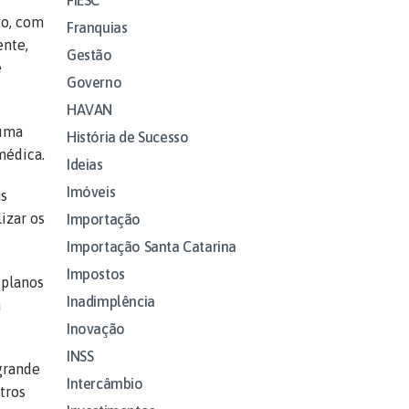
vo, com
Franquias
ente,
Gestão
e
Governo
HAVAN
 uma
História de Sucesso
médica.
Ideias
Imóveis
as
izar os
Importação
Importação Santa Catarina
Impostos
 planos
Inadimplência
a
Inovação
INSS
grande
Intercâmbio
tros