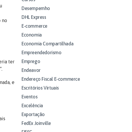
iu
Desempemho
DHL Express
o no
E-commerce
Economia
Economia Compartilhada
Empreendedorismo
Emprego
ria ter
”.
Endeavor
Endereço Fiscal E-commerce
mada, e
Escritórios Virtuais
Eventos
Excelência
Exportação
ais
FedEx Joinville
FIESC