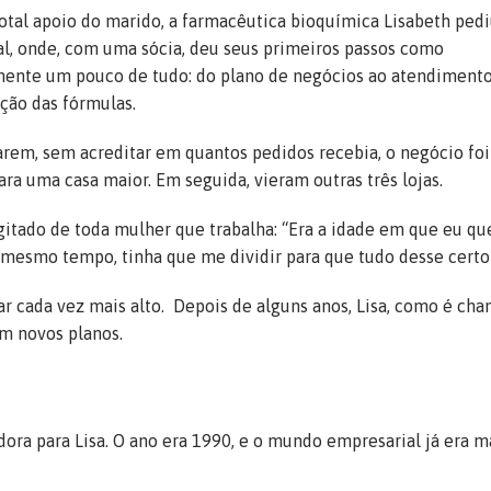
tal apoio do marido, a farmacêutica bioquímica Lisabeth ped
l, onde, com uma sócia, deu seus primeiros passos como
lmente um pouco de tudo: do plano de negócios ao atendiment
ção das fórmulas.
arem, sem acreditar em quantos pedidos recebia, o negócio foi
ra uma casa maior. Em seguida, vieram outras três lojas.
itado de toda mulher que trabalha: “Era a idade em que eu que
o mesmo tempo, tinha que me dividir para que tudo desse certo
ar cada vez mais alto. Depois de alguns anos, Lisa, como é cha
om novos planos.
a para Lisa. O ano era 1990, e o mundo empresarial já era m