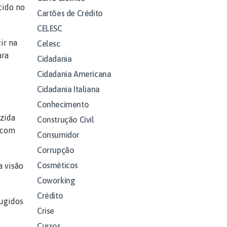
cido no
Cartões de Crédito
CELESC
ir na
Celesc
ara
Cidadania
Cidadania Americana
Cidadania Italiana
Conhecimento
uzida
Construção Civil
 com
Consumidor
Corrupção
Cosméticos
a visão
Coworking
Crédito
fugidos
Crise
Cursos