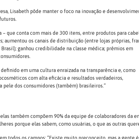
esa, Lisabeth pôde manter o foco na inovação e desenvolvime
futuros.
a – que conta com mais de 300 itens, entre produtos para cabe
; aumentou os canais de distribuição (entre lojas próprias, fr
o Brasil); ganhou credibilidade na classe médica; prêmios em
 consumidores.
á definido em uma cultura enraizada na transparência e, como
ocosméticos com alta eficácia e resultados verdadeiros,
 a pele dos consumidores (também) brasileiros.”
e elas também compõem 90% da equipe de colaboradores da e
lheres porque elas sabem, como usuárias, o que as outras quer
em todos os campos: “Existe muito preconceito, mas a gente é