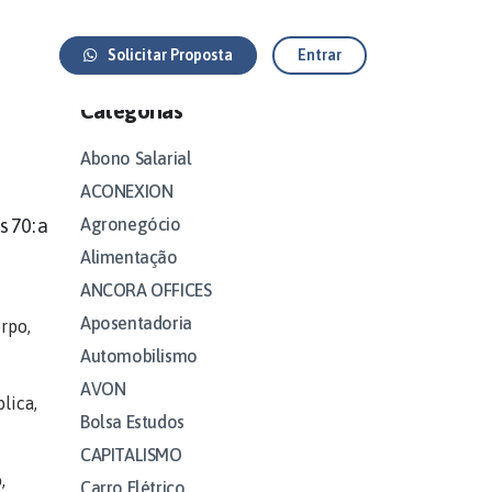
Solicitar Proposta
Entrar
Categorias
Abono Salarial
ACONEXION
Agronegócio
s 70: a
Alimentação
ANCORA OFFICES
Aposentadoria
rpo,
Automobilismo
AVON
lica,
Bolsa Estudos
CAPITALISMO
,
Carro Elétrico