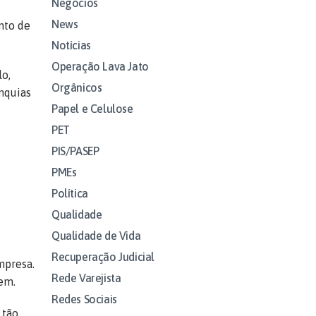
Negócios
News
nto de
Notícias
Operação Lava Jato
lo,
Orgânicos
anquias
Papel e Celulose
PET
PIS/PASEP
PMEs
Política
Qualidade
Qualidade de Vida
Recuperação Judicial
mpresa.
Rede Varejista
em.
Redes Sociais
 tão