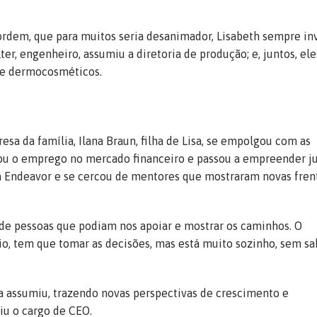
ordem, que para muitos seria desanimador, Lisabeth sempre in
r, engenheiro, assumiu a diretoria de produção; e, juntos, ele
de dermocosméticos.
esa da família, Ilana Braun, filha de Lisa, se empolgou com as
gou o emprego no mercado financeiro e passou a empreender j
da Endeavor e se cercou de mentores que mostraram novas fren
de pessoas que podiam nos apoiar e mostrar os caminhos. O
o, tem que tomar as decisões, mas está muito sozinho, sem sa
a assumiu, trazendo novas perspectivas de crescimento e
u o cargo de CEO.