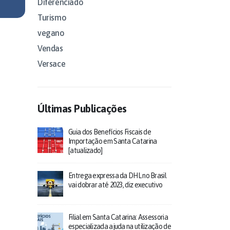
Diferenciado
Turismo
vegano
Vendas
Versace
Últimas Publicações
Guia dos Benefícios Fiscais de
Importação em Santa Catarina
[atualizado]
Entrega expressa da DHL no Brasil
vai dobrar até 2023, diz executivo
Filial em Santa Catarina: Assessoria
especializada ajuda na utilização de