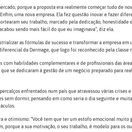
 mercado, porque a proposta era realmente começar tudo de no
fim, uma nova empresa. Ela fez questão inovar e fazer difer
ortearam seu trabalho, marcado pela dedicação, honestidade 
“acabou sendo mais fácil do que eu imaginava”, diz ela.
ustrializar as fórmulas de sucesso e transformar a empresa em
iferencial da Dermage, que logo foi reconhecido pela classe 
as com habilidades complementares e de profissionais das áre
s, que se dedicaram à gestão de um negócio preparado para real
ercalços enfrentados num país que atravessou várias crises e
es sem dormir, pensando em como seria o dia seguinte e muit
táculos.
ra e otimismo: “Você tem que ter um estofo emocional muito 
, porque a sua motivação, o seu trabalho, é modelo para os ou