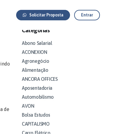
Solicitar Proposta
Entrar
Categorias
Abono Salarial
ACONEXION
Agronegócio
rindo
Alimentação
ANCORA OFFICES
Aposentadoria
Automobilismo
AVON
ia de
Bolsa Estudos
CAPITALISMO
Carro Elétrico