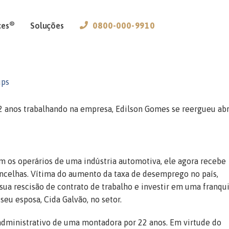
®
ces
Soluções
0800-000-9910
ups
 anos trabalhando na empresa, Edilson Gomes se reergueu ab
m os operários de uma indústria automotiva, ele agora recebe
ancelhas. Vítima do aumento da taxa de desemprego no país,
sua rescisão de contrato de trabalho e investir em uma franqu
eu esposa, Cida Galvão, no setor.
administrativo de uma montadora por 22 anos. Em virtude do