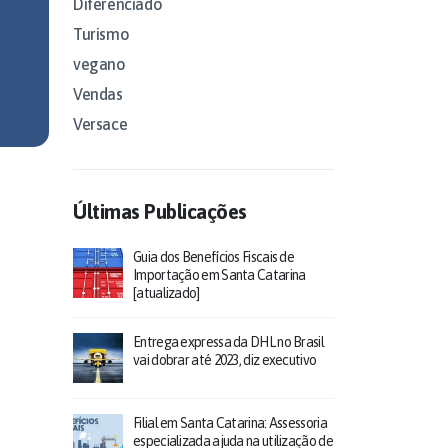
Diferenciado
Turismo
vegano
Vendas
Versace
Últimas Publicações
Guia dos Benefícios Fiscais de
Importação em Santa Catarina
[atualizado]
Entrega expressa da DHL no Brasil
vai dobrar até 2023, diz executivo
Filial em Santa Catarina: Assessoria
especializada ajuda na utilização de