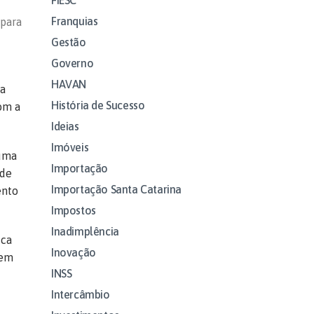
Franquias
 para
Gestão
Governo
HAVAN
ra
História de Sucesso
om a
Ideias
Imóveis
 uma
Importação
 de
Importação Santa Catarina
ento
Impostos
Inadimplência
ica
Inovação
 em
INSS
Intercâmbio