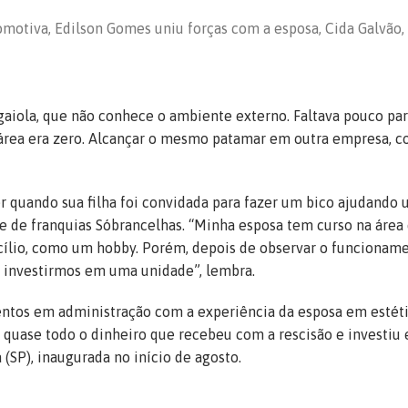
omotiva, Edilson Gomes uniu forças com a esposa, Cida Galvão,
gaiola, que não conhece o ambiente externo. Faltava pouco pa
área era zero. Alcançar o mesmo patamar em outra empresa, c
r quando sua filha foi convidada para fazer um bico ajudando
e de franquias Sóbrancelhas. “Minha esposa tem curso na área
cílio, como um hobby. Porém, depois de observar o funcionam
de investirmos em uma unidade”, lembra.
mentos em administração com a experiência da esposa em estét
 quase todo o dinheiro que recebeu com a rescisão e investiu
P), inaugurada no início de agosto.