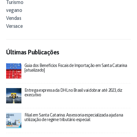
Turismo
vegano
Vendas
Versace
Últimas Publicações
Guia dos Benefícios Fiscais de Importação em Santa Catarina
[atualizado]
Entrega expressa da DHL no Brasil vai dobrar até 2023, diz
executivo
Filial em Santa Catarina: Assessoria especializada ajuda na
utilização de regime tributário especial