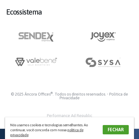
Ecossistema
®
© 2025 Âncora Offices
. Todos os direitos reservados. •
Política de
Privacidade
Performance Ad Republic
Nós usamos cookies e tecnologias semelhantes. Ao
FECHAR
continuar, você concorda com nossa
política de
CANAIS DE
privacidade
.
VENDA
TELEFONE
E-MAIL
WHATSAPP