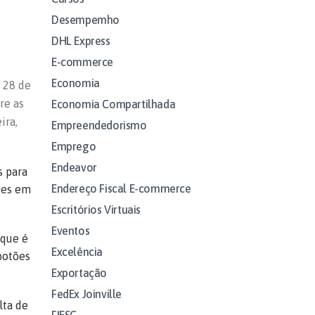
Desempemho
DHL Express
E-commerce
Economia
 28 de
re as
Economia Compartilhada
ira,
Empreendedorismo
Emprego
Endeavor
s para
Endereço Fiscal E-commerce
ões em
Escritórios Virtuais
Eventos
 que é
Excelência
botões
Exportação
FedEx Joinville
lta de
FIESC