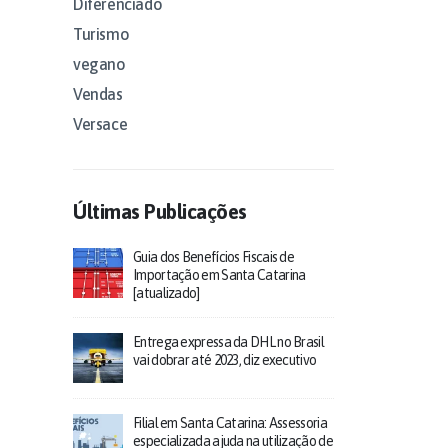
Diferenciado
Turismo
vegano
Vendas
Versace
Últimas Publicações
Guia dos Benefícios Fiscais de
Importação em Santa Catarina
[atualizado]
Entrega expressa da DHL no Brasil
vai dobrar até 2023, diz executivo
Filial em Santa Catarina: Assessoria
especializada ajuda na utilização de