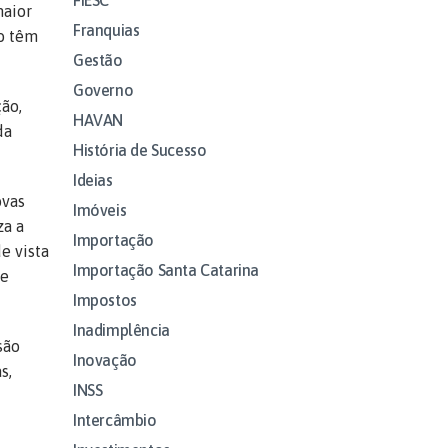
maior
Franquias
go têm
Gestão
Governo
ão,
HAVAN
da
História de Sucesso
Ideias
ovas
Imóveis
za a
Importação
e vista
Importação Santa Catarina
 e
Impostos
Inadimplência
são
Inovação
s,
INSS
Intercâmbio