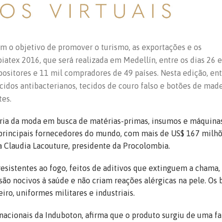
 o objetivo de promover o turismo, as exportações e os
atex 2016, que será realizada em Medellín, entre os dias 26 e
positores e 11 mil compradores de 49 países. Nesta edição, ent
cidos antibacterianos, tecidos de couro falso e botões de made
tes.
tria da moda em busca de matérias-primas, insumos e máquina
 principais fornecedores do mundo, com mais de US$ 167 milh
a Claudia Lacouture, presidente da Procolombia.
esistentes ao fogo, feitos de aditivos que extinguem a chama,
ão nocivos à saúde e não criam reações alérgicas na pele. Os 
ro, uniformes militares e industriais.
acionais da Induboton, afirma que o produto surgiu de uma fa