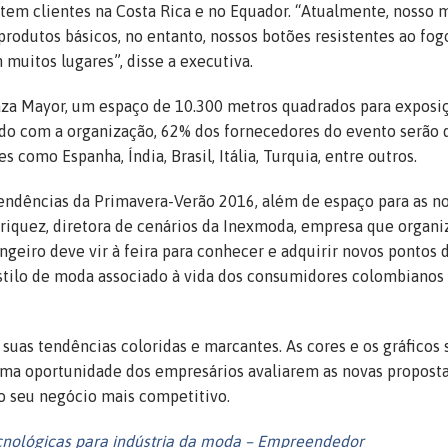
 tem clientes na Costa Rica e no Equador. “Atualmente, nosso 
rodutos básicos, no entanto, nossos botões resistentes ao fo
muitos lugares”, disse a executiva.
laza Mayor, um espaço de 10.300 metros quadrados para exposiç
do com a organização, 62% dos fornecedores do evento serão 
 como Espanha, Índia, Brasil, Itália, Turquia, entre outros.
endências da Primavera-Verão 2016, além de espaço para as n
riquez, diretora de cenários da Inexmoda, empresa que organi
geiro deve vir à feira para conhecer e adquirir novos pontos d
ilo de moda associado à vida dos consumidores colombianos
 suas tendências coloridas e marcantes. As cores e os gráficos 
 uma oportunidade dos empresários avaliarem as novas proposta
 seu negócio mais competitivo.
cnológicas para indústria da moda – Empreendedor