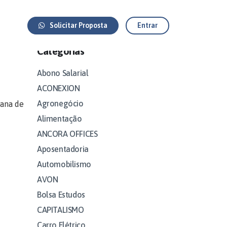
Solicitar Proposta
Entrar
Categorias
Abono Salarial
ACONEXION
Agronegócio
cana de
Alimentação
ANCORA OFFICES
Aposentadoria
Automobilismo
AVON
Bolsa Estudos
CAPITALISMO
Carro Elétrico