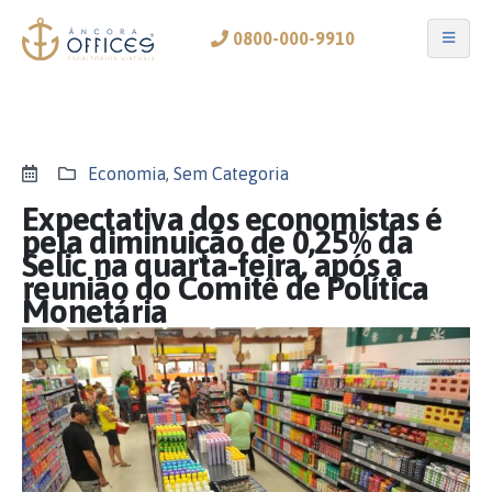
0800-000-9910
Economia
,
Sem Categoria
Expectativa dos economistas é
pela diminuição de 0,25% da
Selic na quarta-feira, após a
reunião do Comitê de Política
Monetária