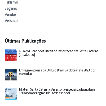
Turismo
vegano
Vendas
Versace
Últimas Publicações
Guia dos Benefícios Fiscais de Importação em Santa Catarina
[atualizado]
Entrega expressa da DHL no Brasil vai dobrar até 2023, diz
executivo
Filial em Santa Catarina: Assessoria especializada ajuda na
utilização de regime tributário especial