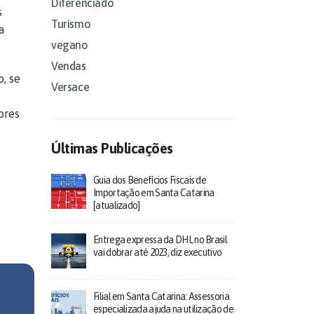
Diferenciado
s
Turismo
a
vegano
Vendas
, se
Versace
ores
Últimas Publicações
Guia dos Benefícios Fiscais de
Importação em Santa Catarina
[atualizado]
Entrega expressa da DHL no Brasil
vai dobrar até 2023, diz executivo
Filial em Santa Catarina: Assessoria
especializada ajuda na utilização de