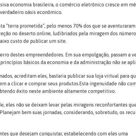
siva economia brasileira, o comércio eletrônico cresce em mé
verdadeiro oásis econômico.
sta “terra prometida”, pelo menos 70% dos que se aventurara
ireção no deserto online, ludibriados pela miragem dos número
aixo custo de publicar um site.
l erro destes empreendedores. Em sua empolgação, passam a ve
princípios básicos da economia e da administração não se apl
dos, acreditam eles, bastaria publicar sua loja virtual para q
em a clicar e comprar seus produtos.Esta ingenuidade não co
tendo êxito neste ambiente altamente competitivo.
, eles não se deixam levar pelas miragens reconfortantes qu
Planejam bem suas jornadas, considerando, sobretudo, os recu
ientes que desejam conquistar, estabelecendo com eles uma