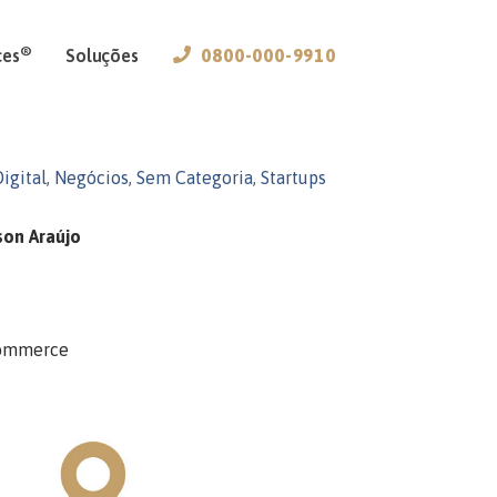
®
ces
Soluções
0800-000-9910
igital
,
Negócios
,
Sem Categoria
,
Startups
son Araújo
-commerce