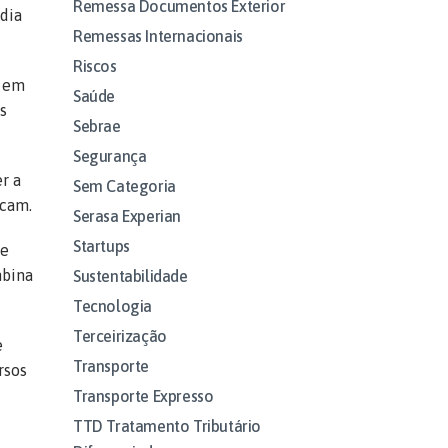
Remessa Documentos Exterior
dia
Remessas Internacionais
Riscos
m em
Saúde
s
Sebrae
Segurança
r a
Sem Categoria
icam.
Serasa Experian
Startups
ue
mbina
Sustentabilidade
Tecnologia
Terceirização
e
Transporte
rsos
Transporte Expresso
TTD Tratamento Tributário