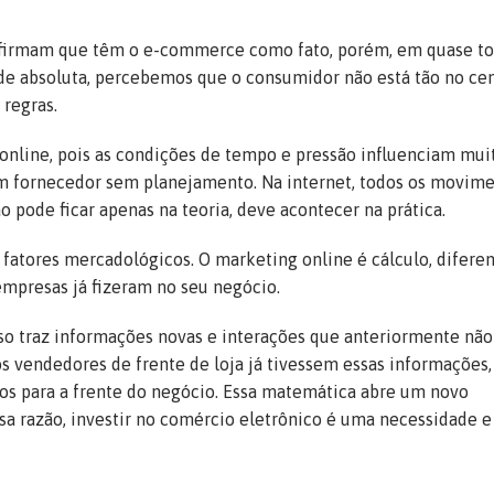
 afirmam que têm o e-commerce como fato, porém, em quase t
de absoluta, percebemos que o consumidor não está tão no ce
 regras.
nline, pois as condições de tempo e pressão influenciam muit
m fornecedor sem planejamento. Na internet, todos os movim
o pode ficar apenas na teoria, deve acontecer na prática.
atores mercadológicos. O marketing online é cálculo, difere
empresas já fizeram no seu negócio.
sso traz informações novas e interações que anteriormente não
os vendedores de frente de loja já tivessem essas informações
dos para a frente do negócio. Essa matemática abre um novo
sa razão, investir no comércio eletrônico é uma necessidade e