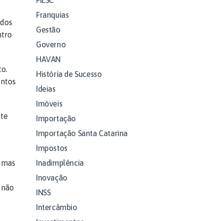
Franquias
odos
Gestão
ntro
Governo
HAVAN
o.
História de Sucesso
entos
Ideias
Imóveis
nte
Importação
Importação Santa Catarina
Impostos
Inadimplência
, mas
Inovação
 não
INSS
Intercâmbio