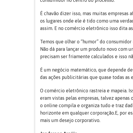
consumidor no centro do processo.
É chavão dizer isso, mas muitas empresas
os lugares onde ele é tido como uma verda
assim. E no comércio eletrônico isso dita as
Temos que olhar o “humor” do consumidor o
Não dá para lançar um produto novo com u
precisam ser friamente calculados e isso nã
É um negócio matemático, que depende de f
das ações publicitárias que quase todas as 
O comércio eletrônico rastreia e mapeia. I
eram vistas pelas empresas, talvez apenas 
o online compila e organiza tudo e traz da
horizonte em qualquer corporação.E, por es
mais um desejo corporativo.