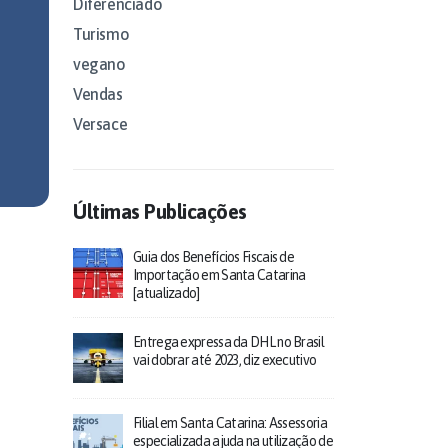
Diferenciado
Turismo
vegano
Vendas
Versace
Últimas Publicações
Guia dos Benefícios Fiscais de
Importação em Santa Catarina
[atualizado]
Entrega expressa da DHL no Brasil
vai dobrar até 2023, diz executivo
Filial em Santa Catarina: Assessoria
especializada ajuda na utilização de