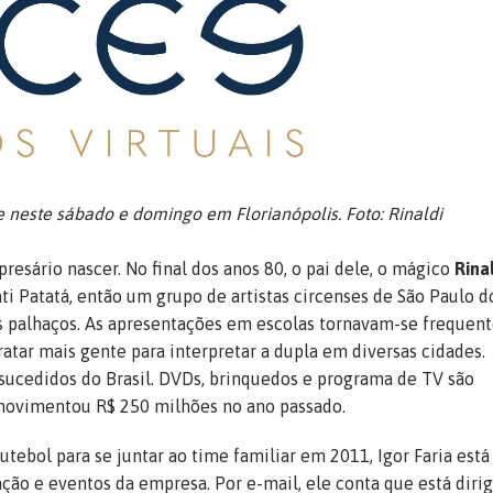
e neste sábado e domingo em Florianópolis. Foto: Rinaldi
esário nascer. No final dos anos 80, o pai dele, o mágico
Rina
ti Patatá, então um grupo de artistas circenses de São Paulo d
ois palhaços. As apresentações em escolas tornavam-se frequent
atar mais gente para interpretar a dupla em diversas cidades.
sucedidos do Brasil. DVDs, brinquedos e programa de TV são
movimentou R$ 250 milhões no ano passado.
tebol para se juntar ao time familiar em 2011, Igor Faria está
ção e eventos da empresa. Por e-mail, ele conta que está diri