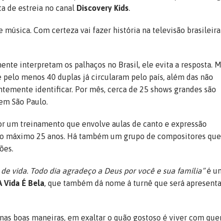
ta de estreia no canal
Discovery Kids
.
música. Com certeza vai fazer história na televisão brasileira
nte interpretam os palhaços no Brasil, ele evita a resposta. 
 pelo menos 40 duplas já circularam pelo país, além das não
ntemente identificar. Por mês, cerca de 25 shows grandes são
 em São Paulo.
por um treinamento que envolve aulas de canto e expressão
e no máximo 25 anos. Há também um grupo de compositores que
ões.
de vida. Todo dia agradeço a Deus por você e sua família”
é u
A Vida É Bela
, que também dá nome à turnê que será apresent
 nas boas maneiras, em exaltar o quão gostoso é viver com qu