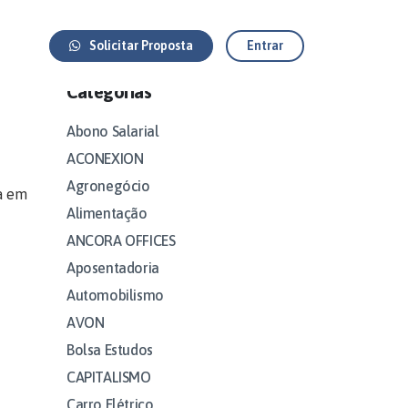
Solicitar Proposta
Entrar
Categorias
Abono Salarial
ACONEXION
Agronegócio
a em
Alimentação
ANCORA OFFICES
Aposentadoria
Automobilismo
AVON
Bolsa Estudos
CAPITALISMO
Carro Elétrico