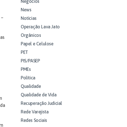
Negócios
News
 –
Notícias
Operação Lava Jato
Orgânicos
Mas
Papel e Celulose
PET
PIS/PASEP
PMEs
Política
Qualidade
Qualidade de Vida
m
Recuperação Judicial
ada
Rede Varejista
Redes Sociais
em