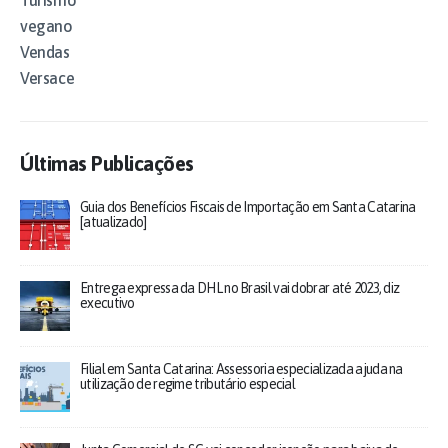
Turismo
vegano
Vendas
Versace
Últimas Publicações
Guia dos Benefícios Fiscais de Importação em Santa Catarina
[atualizado]
Entrega expressa da DHL no Brasil vai dobrar até 2023, diz
executivo
Filial em Santa Catarina: Assessoria especializada ajuda na
utilização de regime tributário especial