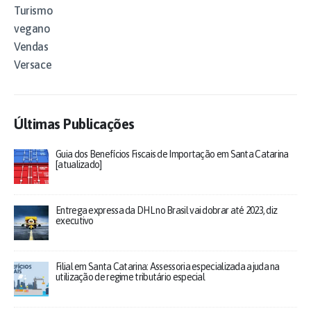
Turismo
vegano
Vendas
Versace
Últimas Publicações
Guia dos Benefícios Fiscais de Importação em Santa Catarina
[atualizado]
Entrega expressa da DHL no Brasil vai dobrar até 2023, diz
executivo
Filial em Santa Catarina: Assessoria especializada ajuda na
utilização de regime tributário especial